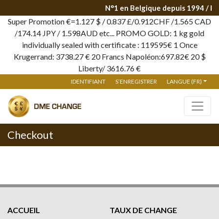
N°1 en Belgique depuis 1994 / P
Super Promotion €=1.127 $ / 0.837 £/0.912CHF /1.565 CAD
/174.14 JPY / 1.598AUD etc... PROMO GOLD: 1 kg gold
individually sealed with certificate : 119595€ 1 Once
Krugerrand: 3738.27 € 20 Francs Napoléon:697.82€ 20 $
Liberty/ 3616.76 €
IDENTIFIANT
S’ENREGISTRER
LANGUE (FR)
Checkout
ACCUEIL
TAUX DE CHANGE